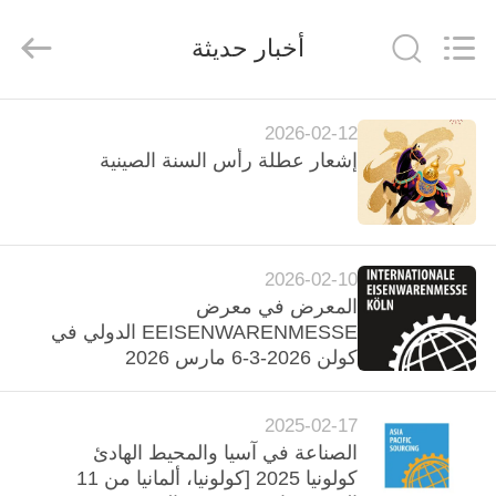
Wire
Mesh
Products
أخبار حديثة
Co.,
Ltd.
All
Rights
Reserved.
منزل،
Developed
by
2026-02-12
ECER
بيت
إشعار عطلة رأس السنة الصينية
منتجات
2026-02-10
معلومات
المعرض في معرض
عنا
EEISENWARENMESSE الدولي في
كولن 2026-3-6 مارس 2026
جولة
2025-02-17
في
الصناعة في آسيا والمحيط الهادئ
المعمل
كولونيا 2025 [كولونيا، ألمانيا من 11