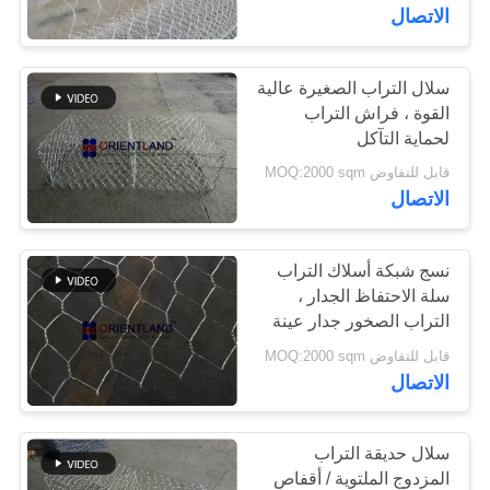
الاتصال
مراقبة
الجودة
سلال التراب الصغيرة عالية
49
القوة ، فراش التراب
لحماية التآكل
قفّة تراب سلك سلة
اتصل
قابل للتفاوض MOQ:2000 sqm
بنا
الاتصال
أخبار
نسج شبكة أسلاك التراب
سلة الاحتفاظ الجدار ،
التراب الصخور جدار عينة
60
اطلب
مجانية
قابل للتفاوض MOQ:2000 sqm
اقتباس
الاتصال
الحاجز الدفاعي
خريطة
سلال حديقة التراب
الموقع
المزدوج الملتوية / أقفاص