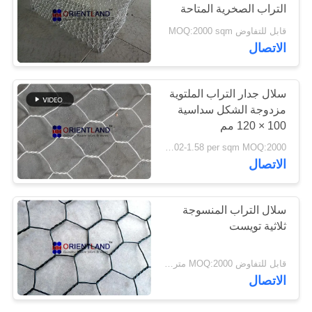
التراب الصخرية المتاحة
قابل للتفاوض MOQ:2000 sqm
PRIVACY
40
الاتصال
POLICY
الشائكة الاسلاك
سلال جدار التراب الملتوية
الشائكة
مزدوجة الشكل سداسية
100 × 120 مم
USD 1.02-1.58 per sqm MOQ:2000 متر مربع
الاتصال
16
سلال التراب المنسوجة
ثلاثية تويست
سياج الأسلاك الشائكة
قابل للتفاوض MOQ:2000 متر مربع
الاتصال