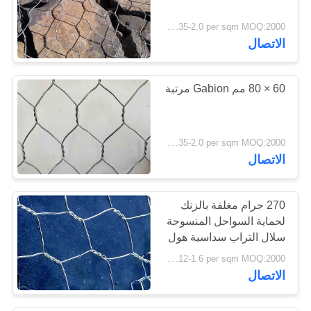
11
USD 1.35-2.0 per sqm MOQ:2000 متر مربع
الاتصال
شاشة نافذة شبكية
60 × 80 مم Gabion مرتبة
USD 1.35-2.0 per sqm MOQ:2000 متر مربع
14
الاتصال
الفولاذ المقاوم للصدأ
270 جرام مغلفة بالزنك
سلك القماش
لحماية السواحل المنسوجة
سلال التراب سداسية هول
USD 1.12-1.6 per sqm MOQ:2000 متر مربع
الاتصال
15