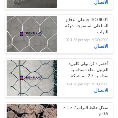
الاتصال
15
ISO 9001 جالفان الدفاع
توسيع شبكة معدنية
الساحلي المنسوجة شبكة
التراب
USD 1.02-1.58 per sqm MOQ:2000 متر مربع
الاتصال
أخضر داكن بولي كلوريد
18
الفينيل مغلفة سداسية
سياج أمان شبكة
سداسية 2.7 مم شبكة
التراب
USD 1.08-1.98 per sqm MOQ:2000 متر مربع
سلكية
الاتصال
سلال حائط التراب 2 × 1 ×
0.5 م