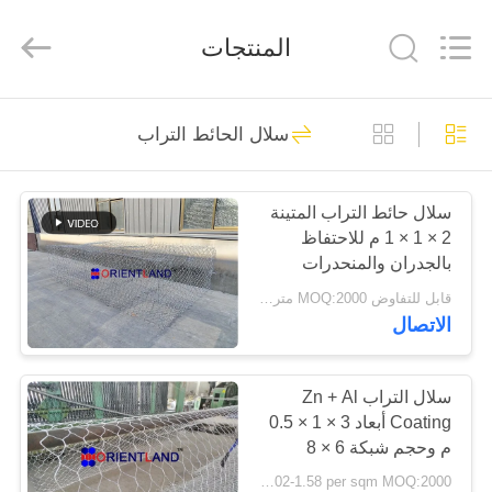
Wire
Mesh
Products
المنتجات
Co.,
Ltd.
All
Rights
Reserved.
منزل،
39
Developed
by
سلال الحائط التراب
ECER
بيت
سلال الحائط التراب
سلال حائط التراب المتينة
منتجات
2 × 1 × 1 م للاحتفاظ
بالجدران والمنحدرات
معلومات
قابل للتفاوض MOQ:2000 متر مربع
الاتصال
عنا
61
جولة
سلال التراب Zn + Al
سلال التراب الملحومة
Coating أبعاد 3 × 1 × 0.5
في
م وحجم شبكة 6 × 8
المعمل
USD 1.02-1.58 per sqm MOQ:2000 متر مربع