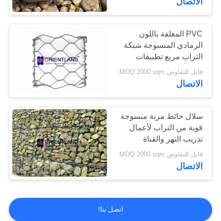
الاتصال
الفولاذ المقاوم للصدأ
شبكة أسلاك الفولاذ
PVC المغلفة باللون
الرمادي المنسوجة شبكة
التراب مربع تطبيقات
الهندسة المدنية
قابل للتفاوض MOQ:2000 sqm
الاتصال
سلال حائط مرنة منسوجة
قوية من التراب لأعمال
تدريب النهر والقناة
قابل للتفاوض MOQ:2000 sqm
الاتصال
اتصل بنا!