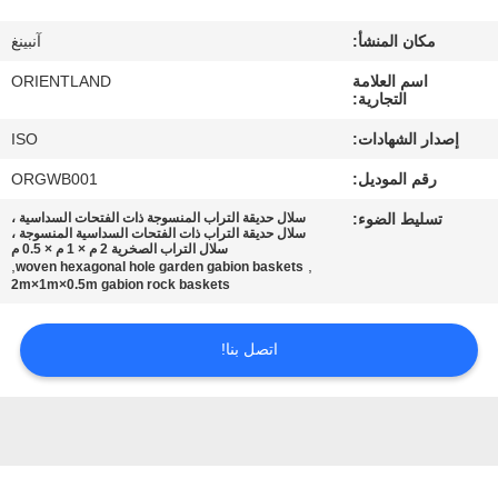
مكان المنشأ:
آنبينغ
مراقبة
اسم العلامة
ORIENTLAND
الجودة
التجارية:
إصدار الشهادات:
ISO
اتصل
رقم الموديل:
ORGWB001
بنا
تسليط الضوء:
سلال حديقة التراب المنسوجة ذات الفتحات السداسية ،
سلال حديقة التراب ذات الفتحات السداسية المنسوجة ،
سلال التراب الصخرية 2 م × 1 م × 0.5 م
أخبار
,
,
woven hexagonal hole garden gabion baskets
2m×1m×0.5m gabion rock baskets
اطلب
اتصل بنا!
اقتباس
خريطة
الموقع