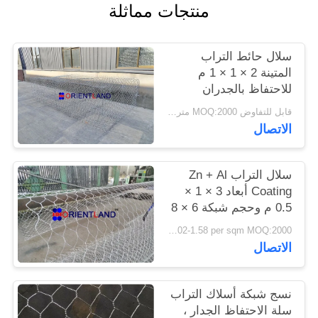
منتجات مماثلة
PRIVACY
سلال حائط التراب
POLICY
المتينة 2 × 1 × 1 م
للاحتفاظ بالجدران
والمنحدرات
قابل للتفاوض MOQ:2000 متر مربع
الاتصال
سلال التراب Zn + Al
Coating أبعاد 3 × 1 ×
0.5 م وحجم شبكة 6 × 8
USD 1.02-1.58 per sqm MOQ:2000 متر مربع
الاتصال
نسج شبكة أسلاك التراب
سلة الاحتفاظ الجدار ،