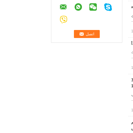
لاذي
م: سلك
 أسلاك 3mm-
الي
م