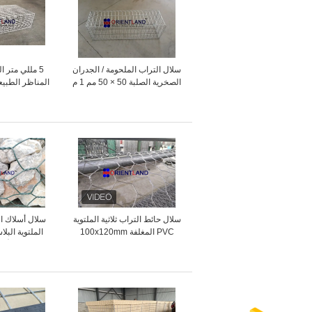
سلال التراب الملحومة / الجدران
5 مللي متر ا
الصخرية الصلبة 50 × 50 مم 1 م
المناظر الطبيعي
× 0.3 م × 0.3 م
الخلفي
سلال حائط التراب ثلاثية الملتوية
سلال أسلاك ال
PVC المغلفة 100x120mm
الملتوية البل
باللون الأخ
للاحتفا