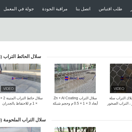
طلب اقتباس
اتصل بنا
مراقبة الجودة
جولة في المعمل
سلال الحائط التراب
(36)
اك التراب سلة
سلال التراب Zn + Al Coating
 ، التراب الصخور
أبعاد 3 × 1 × 0.5 م وحجم شبكة
× 1 م للاحتفاظ بالجدران
نة مجانية
6 × 8
والمنحدرات
سلال التراب الملحومة
(58)