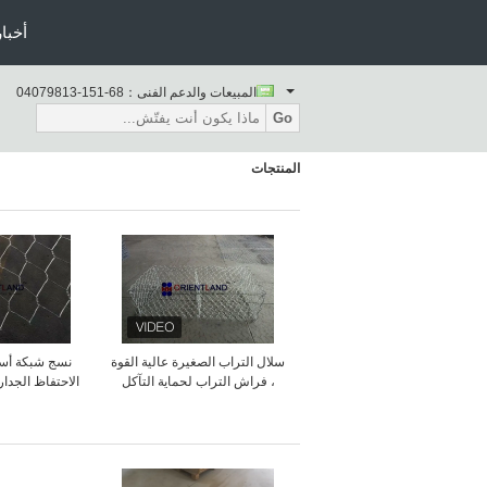
أخبار
المبيعات والدعم الفنى：
86-151-31897040
Go
المنتجات
سلال التراب الصغيرة عالية القوة
نسج شبكة أسل
، فراش التراب لحماية التآكل
الاحتفاظ الجدار
جدار عي