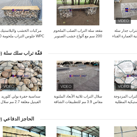
لتراب جدار سلة
مقعد سلة التراب الصلب الملحوم
مركبات الخشب والبلاستيك
ة العمارة الفناء
200 سم مع ألواح خشب الصنوبر
WPC جلوس 
 الديكور
× 50 مم 2 م × 0.5 م × 0.5 م
قفّة تراب سلك سلة
(46)
تراب المزدوجة
سلال التراب ثلاثية الأبعاد الملتوية
سداسية حفرة بولي كلوريد
استيكية المطلية
مقاس 3.9 مم للتطبيقات الشاقة
الفينيل مغلفة 2.7 مم سلال
ضر المنسوجة
التراب الأسلاك 1 م × 1 م × 2 م
ظ بالجدار
الحاجز الدفاعي
(60)