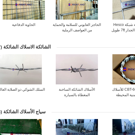
4mm ملحومة شبكة Hesco
الحاجز الغابوني للسلامة والحماية
الحاوية الدفاعية
الحاجز محيط الجدار 7ft طويل
من العواصف الرملية
اعي
الشائكة الاسلاك الشائكة
(37)
رادع الدخيل CBT-60 للأسلاك
الأسلاك الشائكة الساخنة
السلك الشوكي ذو الصلابة العال
منية المحيطة
المغطاة بالسيارة
سياج الأسلاك الشائكة
(14)