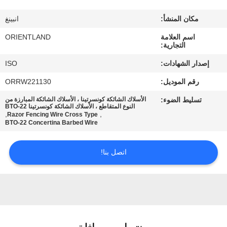
مكان المنشأ:
انبينغ
مراقبة
اسم العلامة
ORIENTLAND
الجودة
التجارية:
إصدار الشهادات:
ISO
اتصل
رقم الموديل:
ORRW221130
بنا
تسليط الضوء:
الأسلاك الشائكة كونسرتينا ، الأسلاك الشائكة المبارزة من
النوع المتقاطع ، الأسلاك الشائكة كونسرتينا BTO-22
,
,
Razor Fencing Wire Cross Type
أخبار
BTO-22 Concertina Barbed Wire
اتصل بنا!
اطلب
اقتباس
خريطة
الموقع