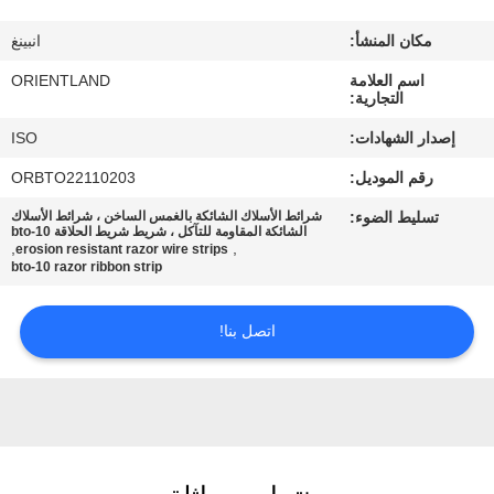
مكان المنشأ:
انبينغ
مراقبة
اسم العلامة
ORIENTLAND
الجودة
التجارية:
إصدار الشهادات:
ISO
اتصل
رقم الموديل:
ORBTO22110203
بنا
تسليط الضوء:
شرائط الأسلاك الشائكة بالغمس الساخن ، شرائط الأسلاك
الشائكة المقاومة للتآكل ، شريط شريط الحلاقة bto-10
,
,
erosion resistant razor wire strips
أخبار
bto-10 razor ribbon strip
اتصل بنا!
اطلب
اقتباس
خريطة
الموقع