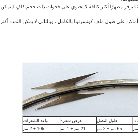
الإجابة البسيطة هي أن سلك Clipped Razor يوفر مظهرًا أكثر كثافة لا يحتوي على فجوات ذات حجم كافٍ ليتمكن
تم قطع كل حلقة إلى التالية إما في 3 أو 5 أماكن على طول ملف كونسرتينا بالكامل ، وبالتالي لا يمكن التمدد أك
ء.
طول النصل
عرض شفرة
تباعد الشفرات
65 مم ± 2 مم
21 مم ± 1 مم
105 ± 2 مم