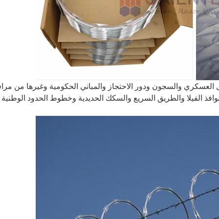
العسكري والسجون ودور الاحتجاز والمباني الحكومية وغيرها من مرا
نوافذ الفيلا والطريق السريع والسكك الحديدية وخطوط الحدود الوطنية ،