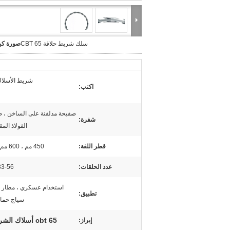
سلك شريط حلاقة CBT 65
صورة كبي
شريط الأسلاك
اكتب:
صفيحة مدلفنة على الساخن ، 
شفرة:
الفولاذ المق
قطر اللفة:
450 مم ، 600 مم ، 900 مم
عدد الحلقات:
33-56 الحلق
استخدام عسكري ، مطار ،
تطبيق:
سياج حماي
cbt 65 أسلاك الشريط الشائكة
إبراز: