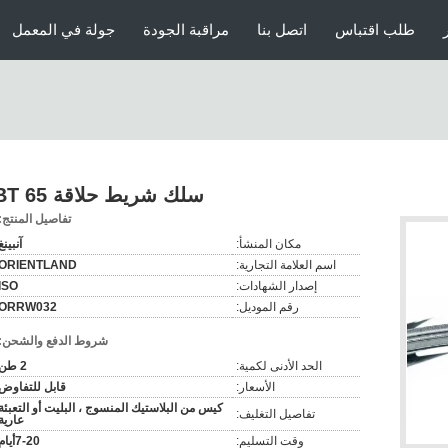
طلب اقتباس
اتصل بنا
مراقبة الجودة
جولة في المعمل
سلك شريط حلاقة CBT 65
تفاصيل المنتج:
مكان المنشأ:
آنبينغ
اسم العلامة التجارية:
ORIENTLAND
إصدار الشهادات:
ISO
رقم الموديل:
ORRW032
شروط الدفع والشحن:
الحد الأدنى لكمية:
2 طن
الأسعار:
قابل للتفاوض
كيس من البلاستيك المنسوج ، البليت أو التعبئة
تفاصيل التغليف:
عارية
وقت التسليم:
7-20أيام