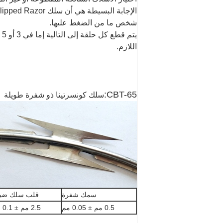
شخص ما من الضغط عليها.
ي
اللازم.
CBT-65:
سلك كونسرتينا ذو شفرة طويلة
سمك شفرة
قلب سلك ضيا
0.5 مم ± 0.05 مم
2.5 مم ± 0.1 مم