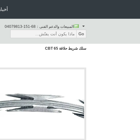
أخبار
المبيعات والدعم الفنى：
86-151-31897040
Go
سلك شريط حلاقة CBT 65