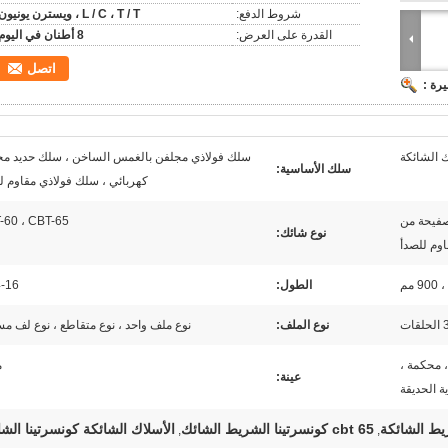
شروط الدفع:
L / C ، T / T ، ويسترن يونيون
القدرة على العرض:
8 أطنان في اليوم
اتصل
رة :
 الشائكة
سلك فولاذي مجلفن بالغمس الساخن ، سلك حديد مج
سلك الأساسية:
كهربائي ، سلك فولاذي مقاوم ل
صفيحة من
-60 ، CBT-65
نوع شائك:
اوم للصدأ
الطول:
14-16
ات
نوع الملف:
نوع ملف واحد ، نوع متقاطع ، نوع لف 
 محكمة ،
م
عينة:
ة الحديقة
cbt 65 كونسرتينا الشريط الشائك
الأسلاك الشائكة كونسرتينا الشا
,
,