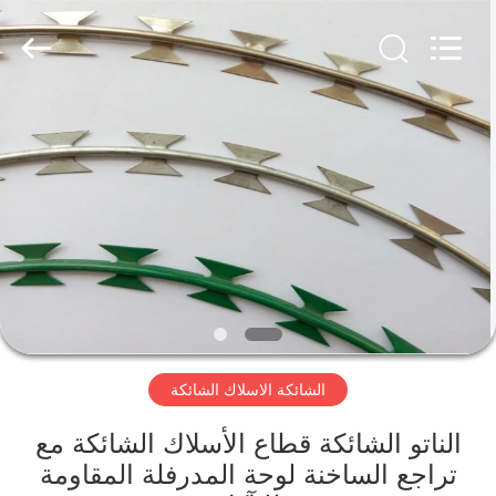
Wire
Mesh
Products
Co.,
Ltd.
All
Rights
Reserved.
منزل،
Developed
by
ECER
بيت
منتجات
معلومات
عنا
الشائكة الاسلاك الشائكة
جولة
في
الناتو الشائكة قطاع الأسلاك الشائكة مع
تراجع الساخنة لوحة المدرفلة المقاومة
المعمل