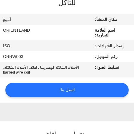
للتآكل
مراقبة
مكان المنشأ:
آنبينغ
الجودة
اسم العلامة
ORIENTLAND
التجارية:
اتصل
إصدار الشهادات:
ISO
بنا
رقم الموديل:
ORRW003
تسليط الضوء:
,
الأسلاك الشائكة كونسرتينا ، لفائف الأسلاك الشائكة
أخبار
barbed wire coil
اتصل بنا!
اطلب
اقتباس
خريطة
الموقع