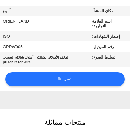
مكان المنشأ:
آنبينغ
مراقبة
اسم العلامة
ORIENTLAND
الجودة
التجارية:
إصدار الشهادات:
ISO
اتصل
رقم الموديل:
ORRW005
بنا
تسليط الضوء:
,
لفائف الأسلاك الشائكة ، أسلاك شائكة السجن
prison razor wire
أخبار
اتصل بنا!
اطلب
اقتباس
خريطة
منتجات مماثلة
الموقع