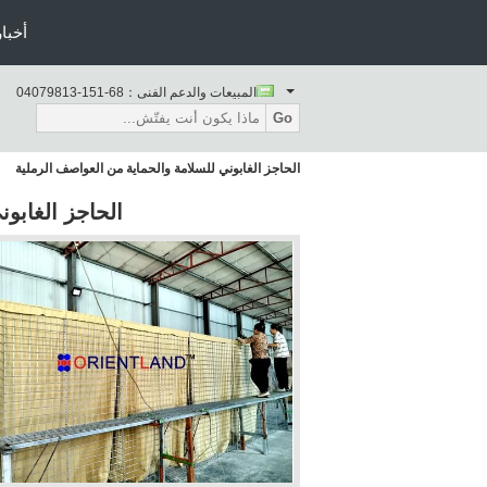
أخبار
المبيعات والدعم الفنى：
86-151-31897040
Go
الحاجز الغابوني للسلامة والحماية من العواصف الرملية
الحاجز الغابو