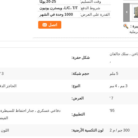
وقت التسليم:
20-25 يومًا
شروط الدفع:
L/C، T/T، ويسترن يونيون
القدرة على العرض:
1000 وحدة في الشهر
اتصل
رة :
رملية
اخن ، سلك جالفان
شكل حفرة:
،
5 ملم
حجم شبكة:
3 "× 3"
3 مم ، 4 مم
النوع:
الحاجز الد
7 '
العرض:
95'
دفاعي عسكري ، جدار احتفاظ للسيطرة 
التطبيق:
الفيض
300 جم / م 2
لون التكسية الأرضية:
اللون ا