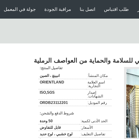
طلب اقتباس
اتصل بنا
مراقبة الجودة
جولة في المعمل
ني للسلامة والحماية من العواصف الرملية
تفاصيل المنتج:
مكان المنشأ:
انبينغ ، الصين
اسم العلامة
ORIENTLAND
التجارية:
إصدار
ISO,SGS
الشهادات:
رقم الموديل:
ORDB23112201
شروط الدفع والشحن:
الحد الأدنى لكمية:
50 وحدة
الأسعار:
قابل للتفاوض
تفاصيل التغليف:
لوح خشبي ، لوح حديد