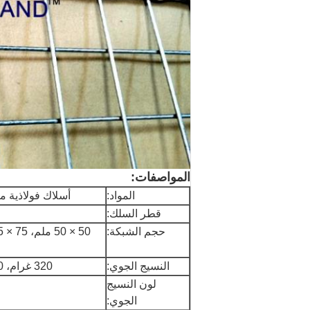
المواصفات:
المواد:
أسلاك فولاذية مغ
قطر السلك:
حجم الشبكة:
النسيج الجوي:
320 غرام، 400 غرام من البولي بروبيلين غير المنسوج للخدمات الثقيلة
لون النسيج
الجوي: