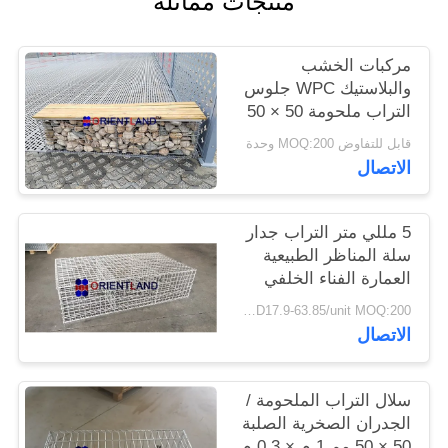
منتجات مماثلة
PRIVACY
مركبات الخشب
POLICY
والبلاستيك WPC جلوس
التراب ملحومة 50 × 50
مم 2 م × 0.5 م × 0.5 م
قابل للتفاوض MOQ:200 وحدة
الاتصال
5 مللي متر التراب جدار
سلة المناظر الطبيعية
العمارة الفناء الخلفي
الديكور
USD17.9-63.85/unit MOQ:200 وحدة
الاتصال
سلال التراب الملحومة /
الجدران الصخرية الصلبة
50 × 50 مم 1 م × 0.3 م