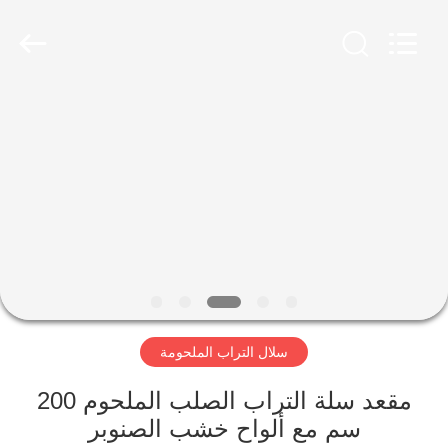
Wire
Mesh
Products
Co.,
Ltd.
All
Rights
Reserved.
منزل،
Developed
by
بيت
ECER
منتجات
معلومات
عنا
سلال التراب الملحومة
جولة
في
مقعد سلة التراب الصلب الملحوم 200
سم مع ألواح خشب الصنوبر
المعمل