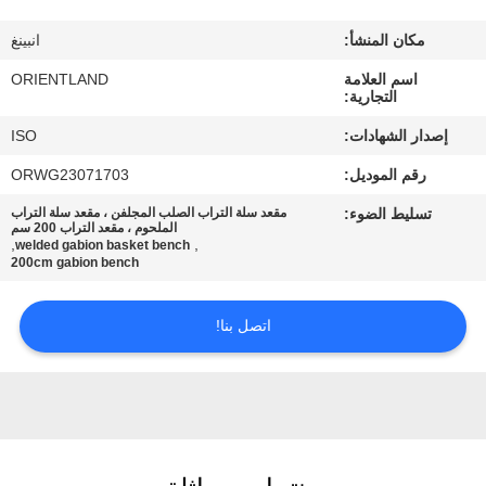
مكان المنشأ:
انبينغ
مراقبة
اسم العلامة
ORIENTLAND
الجودة
التجارية:
إصدار الشهادات:
ISO
اتصل
رقم الموديل:
ORWG23071703
بنا
تسليط الضوء:
مقعد سلة التراب الصلب المجلفن ، مقعد سلة التراب
الملحوم ، مقعد التراب 200 سم
,
,
welded gabion basket bench
أخبار
200cm gabion bench
اتصل بنا!
اطلب
اقتباس
خريطة
الموقع