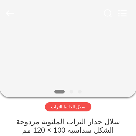
Wire
Mesh
Products
Co.,
Ltd.
All
Rights
Reserved.
منزل،
Developed
by
ECER
بيت
منتجات
معلومات
عنا
سلال الحائط التراب
جولة
في
سلال جدار التراب الملتوية مزدوجة
الشكل سداسية 100 × 120 مم
المعمل