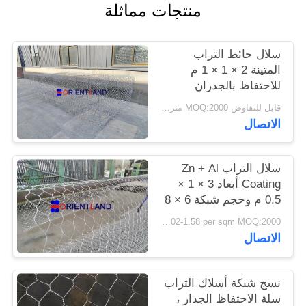
منتجات مماثلة
PRIVACY
سلال حائط التراب
POLICY
المتينة 2 × 1 × 1 م
للاحتفاظ بالجدران
والمنحدرات
قابل للتفاوض MOQ:2000 متر مربع
الاتصال
سلال التراب Zn + Al
Coating أبعاد 3 × 1 ×
0.5 م وحجم شبكة 6 × 8
USD 1.02-1.58 per sqm MOQ:2000 متر مربع
الاتصال
نسج شبكة أسلاك التراب
سلة الاحتفاظ الجدار ،