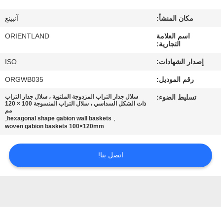
مكان المنشأ:
آنبينغ
مراقبة
اسم العلامة
ORIENTLAND
الجودة
التجارية:
إصدار الشهادات:
ISO
اتصل
رقم الموديل:
ORGWB035
بنا
تسليط الضوء:
سلال جدار التراب المزدوجة الملتوية ، سلال جدار التراب
ذات الشكل السداسي ، سلال التراب المنسوجة 100 × 120
مم
أخبار
,
,
hexagonal shape gabion wall baskets
woven gabion baskets 100×120mm
اطلب
اتصل بنا!
اقتباس
خريطة
الموقع