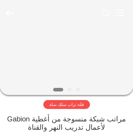
Wire
Mesh
Products
Co.,
Ltd.
All
Rights
Reserved.
منزل،
Developed
by
بيت
ECER
منتجات
معلومات
عنا
قفّة تراب سلك سلة
جولة
في
مراتب شبكة منسوجة من أغطية Gabion
لأعمال تدريب النهر والقناة
المعمل