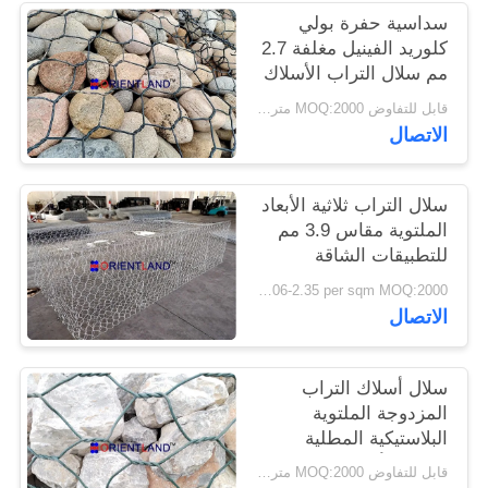
سداسية حفرة بولي
كلوريد الفينيل مغلفة 2.7
PRIVACY
مم سلال التراب الأسلاك
POLICY
1 م × 1 م × 2 م
قابل للتفاوض MOQ:2000 متر مربع
الاتصال
سلال التراب ثلاثية الأبعاد
الملتوية مقاس 3.9 مم
للتطبيقات الشاقة
USD1.06-2.35 per sqm MOQ:2000 متر مربع
الاتصال
سلال أسلاك التراب
المزدوجة الملتوية
البلاستيكية المطلية
باللون الأخضر المنسوجة
قابل للتفاوض MOQ:2000 متر مربع