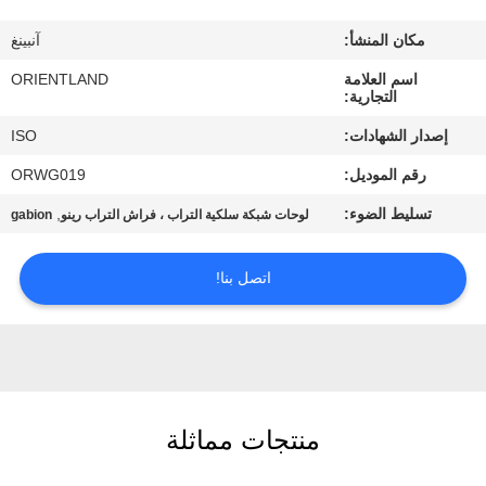
مكان المنشأ:
آنبينغ
مراقبة
اسم العلامة
ORIENTLAND
الجودة
التجارية:
إصدار الشهادات:
ISO
اتصل
رقم الموديل:
ORWG019
بنا
تسليط الضوء:
,
لوحات شبكة سلكية التراب ، فراش التراب رينو
gabion
أخبار
اتصل بنا!
اطلب
اقتباس
خريطة
منتجات مماثلة
الموقع