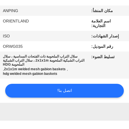
مكان المنشأ:
ANPING
مراقبة
اسم العلامة
ORIENTLAND
الجودة
التجارية:
إصدار الشهادات:
ISO
اتصل
رقم الموديل:
ORWG035
بنا
تسليط الضوء:
سلال التراب الملحومة ذات الفتحات السداسية ، سلال
التراب الشبكية الملحومة 2x1x1m ، سلال التراب الشبكية
الملحومة HDG
أخبار
,
,
2x1x1m welded mesh gabion baskets
hdg welded mesh gabion baskets
اطلب
اتصل بنا!
اقتباس
خريطة
الموقع