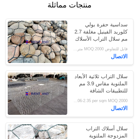
منتجات مماثلة
PRIVACY
سداسية حفرة بولي
POLICY
كلوريد الفينيل مغلفة 2.7
مم سلال التراب الأسلاك
1 م × 1 م × 2 م
قابل للتفاوض MOQ:2000 متر مربع
الاتصال
سلال التراب ثلاثية الأبعاد
الملتوية مقاس 3.9 مم
للتطبيقات الشاقة
USD1.06-2.35 per sqm MOQ:2000 متر مربع
الاتصال
سلال أسلاك التراب
المزدوجة الملتوية