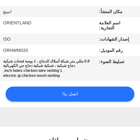
مكان المنشأ:
انبينغ
مراقبة
اسم العلامة
ORIENTLAND
الجودة
التجارية:
إصدار الشهادات:
ISO
اتصل
رقم الموديل:
ORHWM020
بنا
تسليط الضوء:
0.9 مللي متر شبكة أسلاك الدجاج ، 1 بوصة فتحات شبكية
دجاج شبكية ، شبكية شبكية دجاج جي الكهربائية
,
,
1 inch holes chicken wire netting
أخبار
electric gi chicken mesh netting
اتصل بنا!
اطلب
اقتباس
خريطة
الموقع