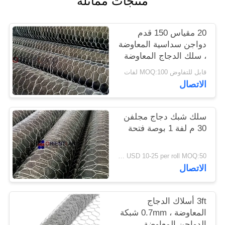
منتجات مماثلة
PRIVACY
20 مقياس 150 قدم
POLICY
دواجن سداسية المعاوضة
، سلك الدجاج المعاوضة
قابل للتفاوض MOQ:100 لفات
الاتصال
سلك شبك دجاج مجلفن
30 م لفة 1 بوصة فتحة
USD 10-25 per roll MOQ:50 لفات
الاتصال
3ft أسلاك الدجاج
المعاوضة ، 0.7mm شبكة
الدواجن المعاوضة