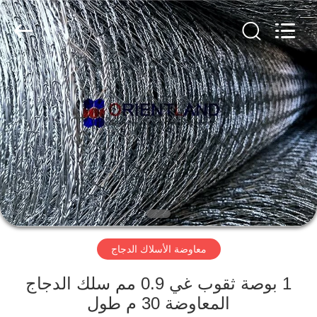
Wire
Mesh
Products
Co.,
Ltd.
All
Rights
Reserved.
منزل،
Developed
by
ECER
بيت
منتجات
معلومات
عنا
معاوضة الأسلاك الدجاج
جولة
في
1 بوصة ثقوب غي 0.9 مم سلك الدجاج
المعاوضة 30 م طول
المعمل