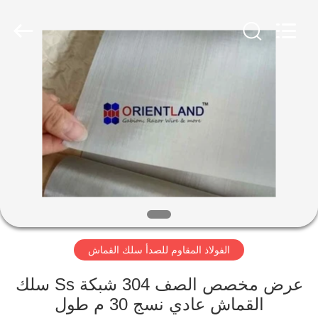
-
2026
Orientland
Wire
Mesh
Products
Co.,
Ltd.
منزل،
All
Rights
Reserved.
بيت
Developed
by
ECER
منتجات
معلومات
عنا
الفولاذ المقاوم للصدأ سلك القماش
جولة
في
عرض مخصص الصف 304 شبكة Ss سلك
القماش عادي نسج 30 م طول
المعمل