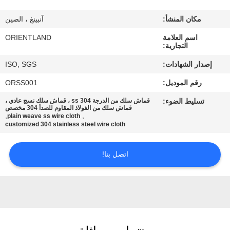
مكان المنشأ:
آنبينغ ، الصين
مراقبة
اسم العلامة
ORIENTLAND
الجودة
التجارية:
إصدار الشهادات:
ISO, SGS
اتصل
رقم الموديل:
ORSS001
بنا
تسليط الضوء:
قماش سلك من الدرجة 304 ss ، قماش سلك نسج عادي ،
قماش سلك من الفولاذ المقاوم للصدأ 304 مخصص
,
,
plain weave ss wire cloth
أخبار
customized 304 stainless steel wire cloth
اتصل بنا!
اطلب
اقتباس
خريطة
الموقع