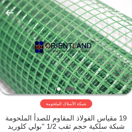
Wire
Mesh
Products
Co.,
Ltd.
All
Rights
Reserved.
منزل،
Developed
by
ECER
بيت
منتجات
معلومات
عنا
شبكة الأسلاك الملحومة
جولة
في
19 مقياس الفولاذ المقاوم للصدأ الملحومة
شبكة سلكية حجم ثقب 1/2 "بولي كلوريد
المعمل