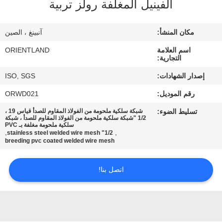
الفينيل المغلفة رولز تربية
مراقبة
مكان المنشأ:
آنبينغ ، الصين
الجودة
اسم العلامة
ORIENTLAND
التجارية:
اتصل
إصدار الشهادات:
ISO, SGS
بنا
رقم الموديل:
ORWD021
تسليط الضوء:
شبكة سلكية ملحومة من الفولاذ المقاوم للصدأ قياس 19 ،
أخبار
1/2 "شبكة سلكية ملحومة من الفولاذ المقاوم للصدأ ، شبكة
سلكية ملحومة مغلفة بـ PVC
,
,
1/2" stainless steel welded wire mesh
breeding pvc coated welded wire mesh
اطلب
اقتباس
اتصل بنا!
خريطة
الموقع