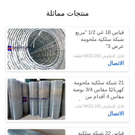
منتجات مماثلة
PRIVACY
POLICY
قياس 18 غي 1/2 "مربع
شبكة سلكية ملحومة
عرض 3"
قابل للتفاوض MOQ:200 قطعة
الاتصال
21 شبكة سلكية ملحومة
كهربائيًا مقاس 3/4 بوصة
مقاس 4 أقدام من
الفولاذ المقاوم للصدأ
قابل للتفاوض MOQ:100 لفات
الاتصال
قياس 22 شبكة سلكية