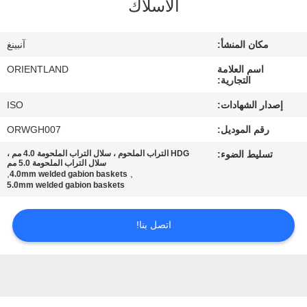
الأسلاك
مراقبة
مكان المنشأ:
آنبينغ
الجودة
اسم العلامة
ORIENTLAND
التجارية:
اتصل
إصدار الشهادات:
ISO
بنا
رقم الموديل:
ORWGH007
تسليط الضوء:
HDG التراب الملحوم ، سلال التراب الملحومة 4.0 مم ،
أخبار
سلال التراب الملحومة 5.0 مم
,
,
4.0mm welded gabion baskets
5.0mm welded gabion baskets
اطلب
اتصل بنا!
اقتباس
خريطة
الموقع