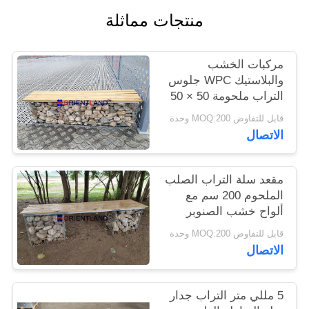
منتجات مماثلة
PRIVACY
POLICY
مركبات الخشب
والبلاستيك WPC جلوس
التراب ملحومة 50 × 50
مم 2 م × 0.5 م × 0.5 م
قابل للتفاوض MOQ:200 وحدة
الاتصال
مقعد سلة التراب الصلب
الملحوم 200 سم مع
ألواح خشب الصنوبر
قابل للتفاوض MOQ:200 وحدة
الاتصال
5 مللي متر التراب جدار