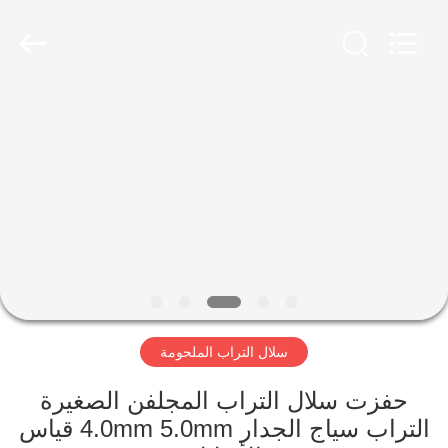
Wire
Mesh
Products
Co.,
Ltd.
All
Rights
Reserved.
منزل،
Developed
by
بيت
ECER
منتجات
معلومات
عنا
سلال التراب الملحومة
جولة
في
حفزت سلال التراب المجلفن الصغيرة
التراب سياج الجدار 4.0mm 5.0mm قياس
المعمل