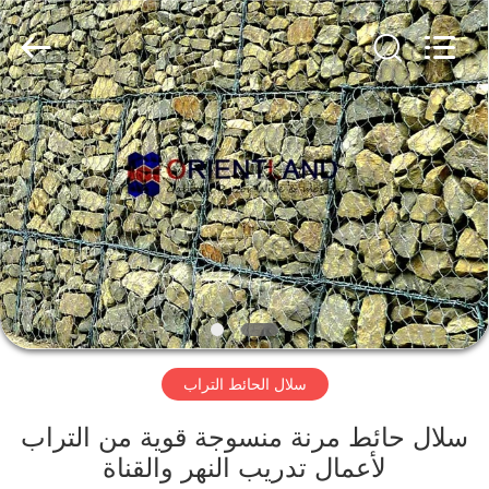
Wire
Mesh
Products
Co.,
Ltd.
All
Rights
Reserved.
منزل،
Developed
by
ECER
بيت
منتجات
معلومات
عنا
سلال الحائط التراب
جولة
في
سلال حائط مرنة منسوجة قوية من التراب
لأعمال تدريب النهر والقناة
المعمل