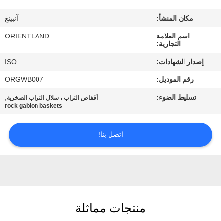
مكان المنشأ:
آنبينغ
مراقبة
اسم العلامة
ORIENTLAND
الجودة
التجارية:
إصدار الشهادات:
ISO
اتصل
رقم الموديل:
ORGWB007
بنا
تسليط الضوء:
,
أقفاص التراب ، سلال التراب الصخرية
rock gabion baskets
أخبار
اتصل بنا!
اطلب
اقتباس
خريطة
منتجات مماثلة
الموقع