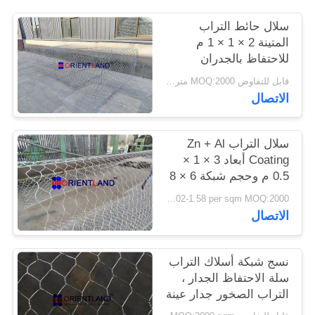
سلال حائط التراب
PRIVACY
المتينة 2 × 1 × 1 م
POLICY
للاحتفاظ بالجدران
والمنحدرات
قابل للتفاوض MOQ:2000 متر مربع
الاتصال
سلال التراب Zn + Al
Coating أبعاد 3 × 1 ×
0.5 م وحجم شبكة 6 × 8
USD 1.02-1.58 per sqm MOQ:2000 متر مربع
الاتصال
نسج شبكة أسلاك التراب
سلة الاحتفاظ الجدار ،
التراب الصخور جدار عينة
مجانية