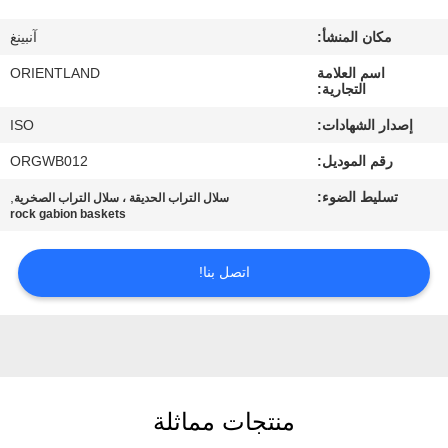
مكان المنشأ:
آنبينغ
مراقبة
اسم العلامة
ORIENTLAND
الجودة
التجارية:
إصدار الشهادات:
ISO
اتصل
رقم الموديل:
ORGWB012
بنا
تسليط الضوء:
,
سلال التراب الحديقة ، سلال التراب الصخرية
rock gabion baskets
أخبار
اتصل بنا!
اطلب
اقتباس
خريطة
منتجات مماثلة
الموقع