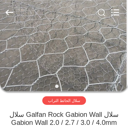
Wire
Mesh
Products
Co.,
Ltd.
All
Rights
Reserved.
منزل،
Developed
by
ECER
بيت
منتجات
معلومات
عنا
سلال الحائط التراب
جولة
في
سلال Galfan Rock Gabion Wall سلال
Gabion Wall 2.0 / 2.7 / 3.0 / 4.0mm
المعمل