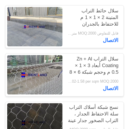
سلال حائط التراب
PRIVACY
المتينة 2 × 1 × 1 م
POLICY
للاحتفاظ بالجدران
والمنحدرات
قابل للتفاوض MOQ:2000 متر مربع
الاتصال
سلال التراب Zn + Al
Coating أبعاد 3 × 1 ×
0.5 م وحجم شبكة 6 × 8
USD 1.02-1.58 per sqm MOQ:2000 متر مربع
الاتصال
نسج شبكة أسلاك التراب
سلة الاحتفاظ الجدار ،
التراب الصخور جدار عينة
مجانية