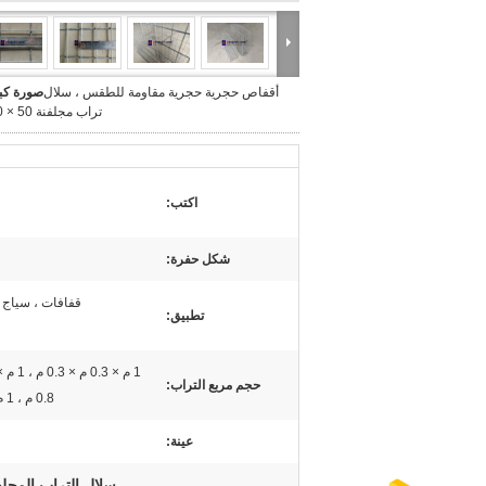
أقفاص حجرية حجرية مقاومة للطقس ، سلال
صورة كبي
تراب مجلفنة 50 × 50 مم
اكتب:
شكل حفرة:
قفافات ، سياج 
تطبيق:
حجم مربع التراب:
0.8 م ، 1 م × 0.3 م × 1 م ، 1.5 م × 0.3 م
عينة:
سلال التراب المجل