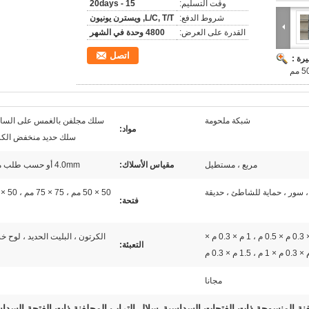
وقت التسليم:
15 - 20days
شروط الدفع:
L/C, T/T, ويسترن يونيون
القدرة على العرض:
4800 وحدة في الشهر
اتصل
رة :
شبكة ملحومة
سلك مجلفن بالغمس على الساخ
مواد:
سلك حديد منخفض الكر
مربع ، مستطيل
مقياس الأسلاك:
4.0mm أو حسب طلب محدد
، سور ، حماية للشاطئ ، حديقة
فتحة:
1 م × 0.3 م × 0.3 م ، 1 م × 0.3 م × 0.5 م ، 1 م × 0.3 م ×
الكرتون ، البليت الحديد ، لوح 
التعبئة:
مجانا
فنة المنسوجة ذات الفتحات السداسية
سلال التراب المجلفنة ذات الفتحة السدا