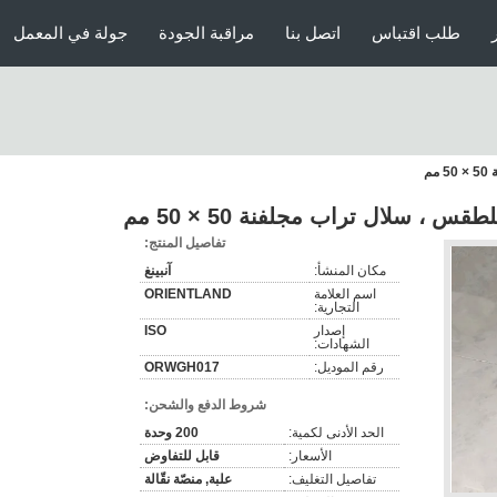
طلب اقتباس
اتصل بنا
مراقبة الجودة
جولة في المعمل
م
، سلال تراب مجلفنة 50 × 50 مم
تفاصيل المنتج:
مكان المنشأ:
آنبينغ
اسم العلامة
ORIENTLAND
التجارية:
إصدار
ISO
الشهادات:
رقم الموديل:
ORWGH017
شروط الدفع والشحن:
الحد الأدنى لكمية:
200 وحدة
الأسعار:
قابل للتفاوض
تفاصيل التغليف:
علبة, منصّة نقّالة