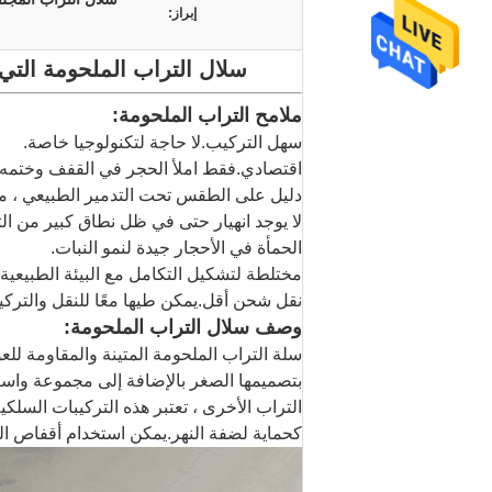
إبراز:
سلال التراب الملحومة التي
ملامح التراب الملحومة:
سهل التركيب.لا حاجة لتكنولوجيا خاصة.
اقتصادي.فقط املأ الحجر في القفف وختمه.
دليل على الطقس تحت التدمير الطبيعي ، مق
لا يوجد انهيار حتى في ظل نطاق كبير من ال
الحمأة في الأحجار جيدة لنمو النبات.
مختلطة لتشكيل التكامل مع البيئة الطبيعية.
نقل شحن أقل.يمكن طيها معًا للنقل والترك
وصف سلال التراب الملحومة:
سلة التراب الملحومة المتينة والمقاومة 
بتصميمها الصغر بالإضافة إلى مجموعة واسع
التراب الأخرى ، تعتبر هذه التركيبات السلك
كحماية لضفة النهر.يمكن استخدام أقفاص الس