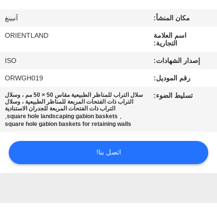
مكان المنشأ:
آنبينغ
مراقبة
اسم العلامة
ORIENTLAND
الجودة
التجارية:
إصدار الشهادات:
ISO
اتصل
رقم الموديل:
ORWGH019
بنا
تسليط الضوء:
سلال التراب للمناظر الطبيعية مقاس 50 × 50 مم ، وسلال
التراب ذات الفتحات المربعة للمناظر الطبيعية ، وسلال
التراب ذات الفتحات المربعة للجدران الاستنادية
أخبار
,
,
square hole landscaping gabion baskets
square hole gabion baskets for retaining walls
اطلب
اتصل بنا!
اقتباس
خريطة
الموقع