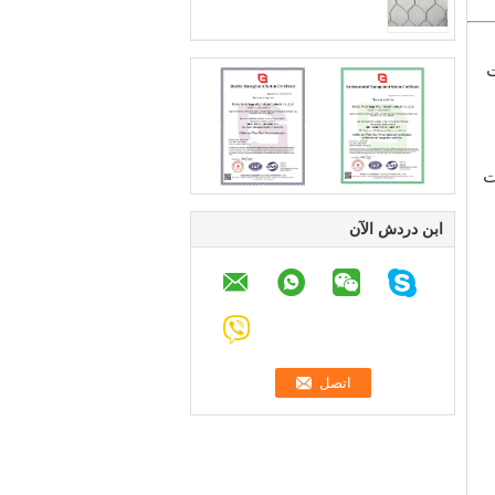
ت
تراوح من 4 إلى 8 بوصات
ابن دردش الآن