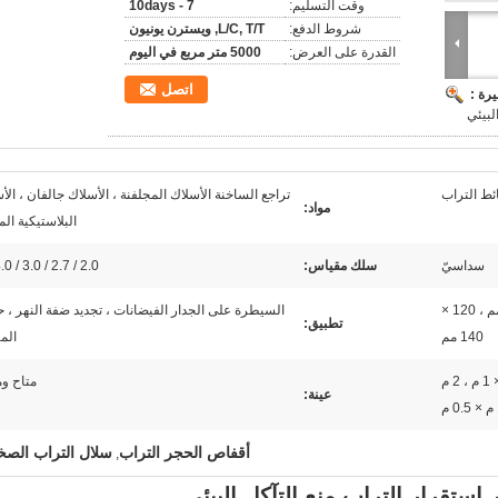
وقت التسليم:
7 - 10days
شروط الدفع:
L/C, T/T, ويسترن يونيون
القدرة على العرض:
5000 متر مربع في اليوم
اتصل
رة :
لبيئي
ئط التراب
تراجع الساخنة الأسلاك المجلفنة ، الأسلاك جالفان ، الأ
مواد:
البلاستيكية الم
سداسيّ
سلك مقياس:
2.0 / 2.7 / 3.0 / 4.0 مم
80 × 100 مم ، 100 × 120 مم ، 120 ×
السيطرة على الجدار الفيضانات ، تجديد ضفة النهر ، ح
تطبيق:
140 مم
الم
2 م × 1 م × 1 م ، 1 م × 1 م × 1 م ، 2 م
متاح وم
عينة:
أقفاص الحجر التراب
سلال التراب الصخ
,
ستقرار التراب منع التآكل البيئي