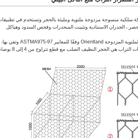
كة سلكية منسوجة مزدوجة ملتوية ومليئة بالحجر وتستخدم في تطبيقا
لحصر ، الجدران الاستنادية وتثبيت المنحدرات وفحص السدود وهياكل
لمعايير ASTMA975-97 وتفي بها.
مادة التعبئة الحجرية المستخدمة لملء وحدات التراب هي الحجر النظيف الصلب مع قطع ت