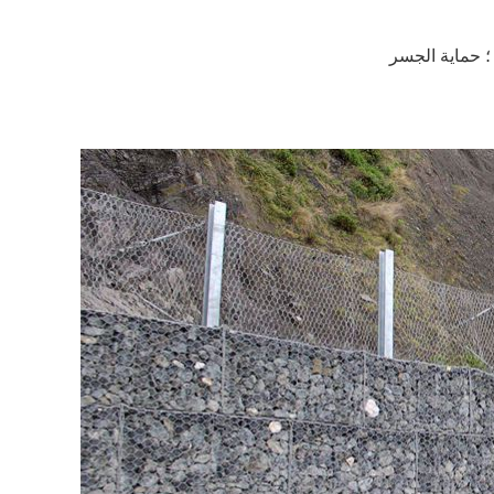
؛
حماية الجسر