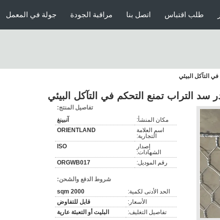
طلب اقتباس
اتصل بنا
مراقبة الجودة
جولة في المعمل
ي التآكل البيئي
سد التراب تمنع التحكم في التآكل البيئي
تفاصيل المنتج:
مكان المنشأ:
آنبينغ
اسم العلامة
ORIENTLAND
التجارية:
إصدار
ISO
الشهادات:
رقم الموديل:
ORGWB017
شروط الدفع والشحن:
الحد الأدنى لكمية:
2000 sqm
الأسعار:
قابل للتفاوض
تفاصيل التغليف:
البليت أو التعبئة عارية