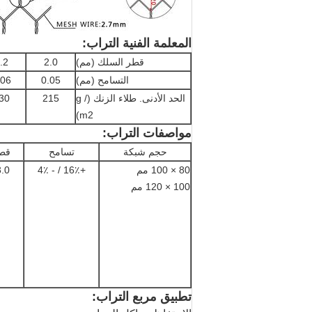
المعلمة الفنية التراب:
قطر السلك (مم)
2.0
.2
التسامح (مم)
0.05
.06
الحد الأدنى. طلاء الزنك (g /
215
30
m2)
مواصفات التراب:
حجم شبكة
تسامح
قطر
80 × 100 مم
+16٪ / - 4٪
3.0
100 × 120 مم
تطبيق مربع التراب: