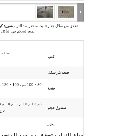
تحقق من سلال جدار تثبيت منحدر سد التراب
صورة كبي
تمنع التحكم في التآكل ا
سلة حا
اكتب:
فتحة بئر شكل:
فتحة:
صندوق حجم:
× 1 م × 0.5 م
إبراز:
سلة التراب تحقق من سد المنحدر ا