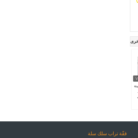
خرى
نة
قفّة تراب سلك سلة