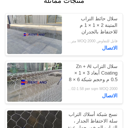
منتجات مماثلة
PRIVACY
سلال حائط التراب
POLICY
المتينة 2 × 1 × 1 م
للاحتفاظ بالجدران
والمنحدرات
قابل للتفاوض MOQ:2000 متر مربع
الاتصال
سلال التراب Zn + Al
Coating أبعاد 3 × 1 ×
0.5 م وحجم شبكة 6 × 8
USD 1.02-1.58 per sqm MOQ:2000 متر مربع
الاتصال
نسج شبكة أسلاك التراب
سلة الاحتفاظ الجدار ،
التراب الصخور جدار عينة