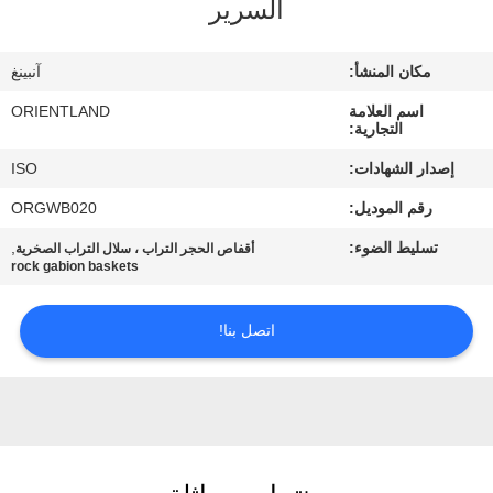
السرير
مراقبة
مكان المنشأ:
آنبينغ
الجودة
اسم العلامة
ORIENTLAND
التجارية:
اتصل
إصدار الشهادات:
ISO
بنا
رقم الموديل:
ORGWB020
تسليط الضوء:
,
أقفاص الحجر التراب ، سلال التراب الصخرية
أخبار
rock gabion baskets
اتصل بنا!
اطلب
اقتباس
خريطة
الموقع