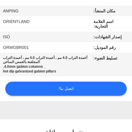
مكان المنشأ:
ANPING
مراقبة
اسم العلامة
ORIENTLAND
الجودة
التجارية:
إصدار الشهادات:
ISO
اتصل
رقم الموديل:
ORWGBR001
بنا
تسليط الضوء:
أعمدة التراب 4.0 مم ، أعمدة التراب 4.0 مم ، أعمدة التراب
المجلفنة بالغمس الساخن
,
,
4.0mm gabion columns
أخبار
hot dip galvanized gabion pillars
اتصل بنا!
اطلب
اقتباس
خريطة
الموقع