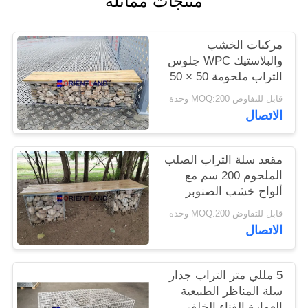
منتجات مماثلة
PRIVACY
مركبات الخشب
POLICY
والبلاستيك WPC جلوس
التراب ملحومة 50 × 50
مم 2 م × 0.5 م × 0.5 م
قابل للتفاوض MOQ:200 وحدة
الاتصال
مقعد سلة التراب الصلب
الملحوم 200 سم مع
ألواح خشب الصنوبر
قابل للتفاوض MOQ:200 وحدة
الاتصال
5 مللي متر التراب جدار
سلة المناظر الطبيعية
العمارة الفناء الخلفي