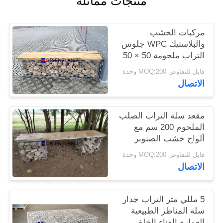
منتجات مماثلة
PRIVACY
مركبات الخشب
POLICY
والبلاستيك WPC جلوس
التراب ملحومة 50 × 50
مم 2 م × 0.5 م × 0.5 م
قابل للتفاوض MOQ:200 وحدة
الاتصال
مقعد سلة التراب الصلب
الملحوم 200 سم مع
ألواح خشب الصنوبر
قابل للتفاوض MOQ:200 وحدة
الاتصال
5 مللي متر التراب جدار
سلة المناظر الطبيعية
العمارة الفناء الخلفي