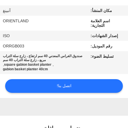
مكان المنشأ:
آنبينغ
مراقبة
اسم العلامة
ORIENTLAND
الجودة
التجارية:
إصدار الشهادات:
ISO
اتصل
رقم الموديل:
ORRGB003
بنا
تسليط الضوء:
صندوق الغراس المعدني 40 سم ارتفاع ، زارع سلة التراب
مربع ، زارع سلة التراب 40 سم
,
,
square gabion basket planter
أخبار
gabion basket planter 40cm
اتصل بنا!
اطلب
اقتباس
خريطة
الموقع