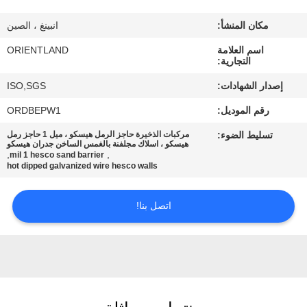
مكان المنشأ:
انبينغ ، الصين
مراقبة
اسم العلامة
ORIENTLAND
الجودة
التجارية:
إصدار الشهادات:
ISO,SGS
اتصل
رقم الموديل:
ORDBEPW1
بنا
تسليط الضوء:
مركبات الذخيرة حاجز الرمل هيسكو ، ميل 1 حاجز رمل
هيسكو ، اسلاك مجلفنة بالغمس الساخن جدران هيسكو
,
,
mil 1 hesco sand barrier
أخبار
hot dipped galvanized wire hesco walls
اتصل بنا!
اطلب
اقتباس
خريطة
الموقع