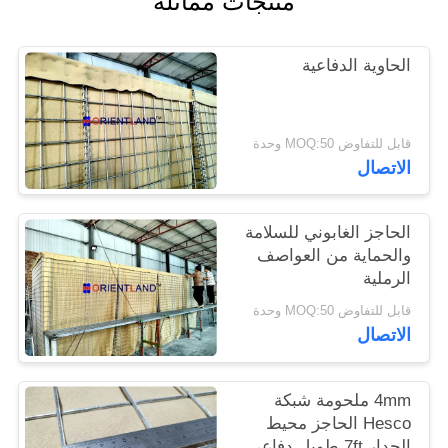
منتجات مماثلة
PRIVACY
الحاوية الدفاعية
POLICY
قابل للتفاوض MOQ:50 وحدة
الاتصال
الحاجز الغابوني للسلامة
والحماية من العواصف
الرملية
قابل للتفاوض MOQ:50 وحدة
الاتصال
4mm ملحومة شبكة
Hesco الحاجز محيط
الجدار 7ft طويل دفاعي