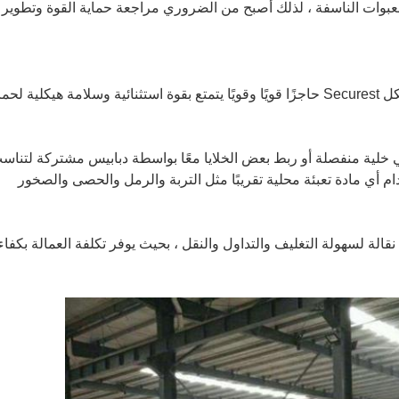
بوات الناسفة ، لذلك أصبح من الضروري مراجعة حماية القوة وتطوير
بمجرد ملئه بالتربة أو الرمل أو الحصى ، يشكل Securest حاجزًا قويًا وقويًا يتمتع بقوة استثنائية وسلامة هيكلية لح
ي خلية منفصلة أو ربط بعض الخلايا معًا بواسطة دبابيس مشتركة لتناس
م أي مادة تعبئة محلية تقريبًا مثل التربة والرمل والحصى والصخور