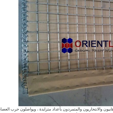
بيون والانتحاريون والمتمردون بأعداد متزايدة ، ويواصلون حرب العصا