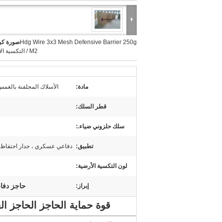
Hdg Wire 3x3 Mesh Defensive Barrier 250g
صورة كبي
/ M2 التكسية الأرضية
مادة:
الأسلاك المجلفنة بالغم
قطر السلك:
سلك حلزوني ضياء.:
تطبيق:
دفاعي عسكري ، جدار احتفاظ 
لون التكسية الأرضية:
حاجز دفاعي
إبراز:
قوة حماية الحاجز الحاجز العسكري fense Works MIL 1.9