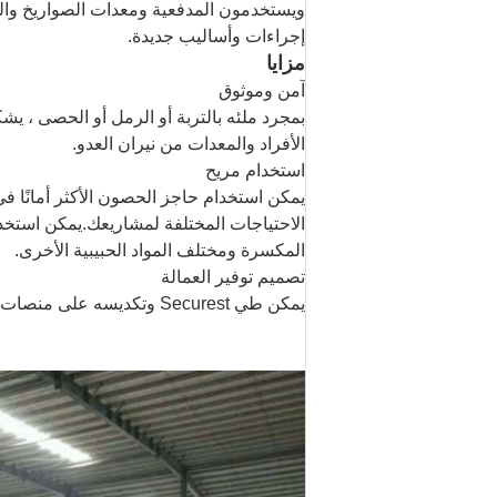
ويستخدمون المدفعية ومعدات الصواريخ والع
إجراءات وأساليب جديدة.
مزايا
آمن وموثوق
الأفراد والمعدات من نيران العدو.
استخدام مريح
يمكن استخدام حاجز الحصون الأكثر أمانًا ف
الاحتياجات المختلفة لمشاريعك.يمكن استخدا
المكسرة ومختلف المواد الحبيبية الأخرى.
تصميم توفير العمالة
يمكن طي Securest وتكديسه على منصات نقالة لسهولة التغليف والتداول والنقل ، بحيث يوفر تكلفة العمالة بكفاءة.