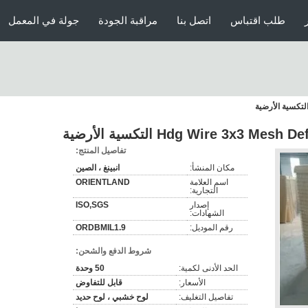
طلب اقتباس
اتصل بنا
مراقبة الجودة
جولة في المعمل
Hdg Wire 3x3  التكسية الأرضية
تفاصيل المنتج:
مكان المنشأ:
انبينغ ، الصين
اسم العلامة
ORIENTLAND
التجارية:
إصدار
ISO,SGS
الشهادات:
رقم الموديل:
ORDBMIL1.9
شروط الدفع والشحن:
الحد الأدنى لكمية:
50 وحدة
الأسعار:
قابل للتفاوض
تفاصيل التغليف:
لوح خشبي ، لوح حديد