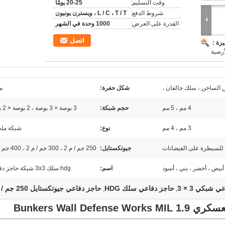
وقت التسليم:
20-25 يومًا
شروط الدفع:
L / C ، T / T ، ويسترن يونيون
القدرة على العرض:
1000 وحدة في الشهر
اتصل
رة :
س الساخن ، سلك جالفان ،
شكل حفرة:
م
4 مم ، 5 مم
حجم شبكة:
3 بوصة × 3 بوصة ، 2 بوصة × 2 بوصة
3 مم ، 4 مم
نوع:
شبكة ملح
للسيطرة على الفيضانات
جيوتكستايل:
250 جم / م 2 ، 300 جم / م 2 ، 400 جم / م 2
أبيض ، أخضر ، بني ، أسود
اسم:
hdg سلك 3x3 شبكة حاجز دفاعي
 شبكي 3 × 3
حاجز دفاعي سلك HDG
حاجز دفاعي جيوتكستايل 250 جم / م 2
,
,
Bunkers Wall De