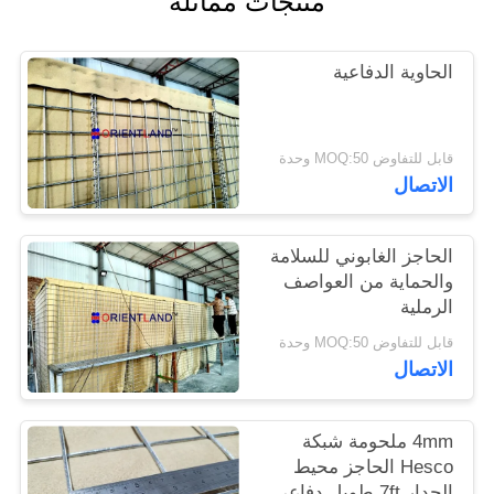
منتجات مماثلة
PRIVACY
الحاوية الدفاعية
POLICY
قابل للتفاوض MOQ:50 وحدة
الاتصال
الحاجز الغابوني للسلامة
والحماية من العواصف
الرملية
قابل للتفاوض MOQ:50 وحدة
الاتصال
4mm ملحومة شبكة
Hesco الحاجز محيط
الجدار 7ft طويل دفاعي