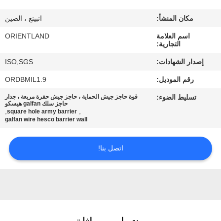
مكان المنشأ:
انبينغ ، الصين
مراقبة
اسم العلامة
ORIENTLAND
الجودة
التجارية:
إصدار الشهادات:
ISO,SGS
اتصل
رقم الموديل:
ORDBMIL1.9
بنا
تسليط الضوء:
قوة حاجز جيش الحماية ، حاجز جيش حفرة مربعة ، جدار
حاجز سلك galfan هيسكو
,
,
square hole army barrier
أخبار
galfan wire hesco barrier wall
اتصل بنا!
اطلب
اقتباس
خريطة
الموقع