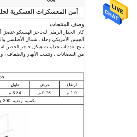
أمن المعسكرات العسكرية لحلف الناتو rriers Sand Wall MIL 9
وصف المنتجات
الجيش الأمريكي وحلف شمال الأطلسي والأمم
يتيح تعدد استخدامات هيكل حاجز الحصن است
من الفيضانات ، وتثبيت الأنهار والضفاف ، وا
جدو
ارتفاع
عرض
طول
1.0 م
0.76 م
6.84 م
تكسية أرضية: 300 جرام ، لون بيج ، لون أخضر ، لون أبيض