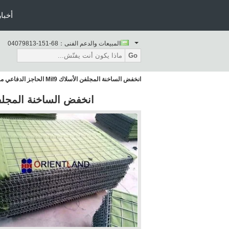
أخبار
المبيعات والدعم الفنى：
86-151-31897040
Go
انخفض الساخنة المجلفن الأسلاك Mil9 الحاجز الدفاعي مربع هول
انخفض الساخنة المجلفن الأسلاك Mil9 الحا