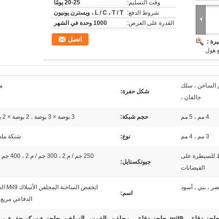
وقت التسليم:
20-25 يومًا
شروط الدفع:
L / C ، T / T ، ويسترن يونيون
القدرة على العرض:
1000 وحدة في الشهر
اتصل
رة :
ع هول
س الساخن ، سلك
م
شكل حفرة:
جالفان ،
4 مم ، 5 مم
حجم شبكة:
3 بوصة × 3 بوصة ، 2 بوصة × 2 بوصة
3 مم ، 4 مم
نوع:
شبكة ملح
ظ للسيطرة على
250 جم / م 2 ، 300 جم / م 2 ، 400 جم / م 2
جيوتكستايل:
الفيضانات
ضر ، بني ، أسود
انخفض الساخنة ا
اسم:
الدفاعي مربع
اجز دفاعي mil9
حاجز دفاعي مجلفن بالغمس الساخن
حاجز هيسكو حفرة مر