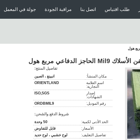
طلب اقتباس
اتصل بنا
مراقبة الجودة
جولة في المعمل
جز الدفاعي مربع هول
تفاصيل المنتج:
مكان المنشأ:
انبينغ ، الصين
اسم العلامة
ORIENTLAND
التجارية:
إصدار
ISO,SGS
الشهادات:
رقم الموديل:
ORDBMIL9
شروط الدفع والشحن:
الحد الأدنى لكمية:
50 وحدة
الأسعار:
قابل للتفاوض
تفاصيل التغليف:
لوح خشبي ، لوح حديد