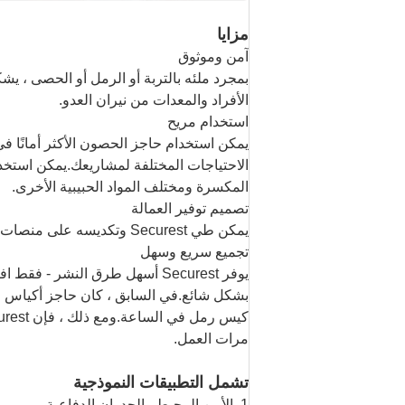
مزايا
آمن وموثوق
الأفراد والمعدات من نيران العدو.
استخدام مريح
يمكن استخدام حاجز الحصون الأكثر أمانًا ف
الاحتياجات المختلفة لمشاريعك.يمكن استخدا
المكسرة ومختلف المواد الحبيبية الأخرى.
تصميم توفير العمالة
يمكن طي Securest وتكديسه على منصات نقالة لسهولة التغليف والتداول والنقل ، بحيث يوفر تكلفة العمالة بكفاءة.
تجميع سريع وسهل
يوفر Securest أسهل طرق النشر - 
كيس رمل في الساعة.ومع ذلك ، فإن Securest لدينا يفعل عشرة
مرات العمل.
تشمل التطبيقات النموذجية
1. الأمن المحيط والجدران الدفاعية