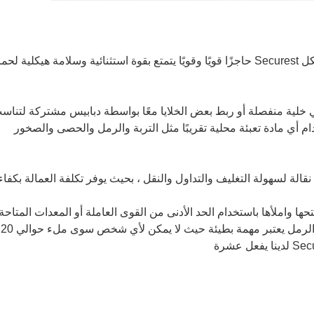
بمجرد ملئه بالتربة أو الرمل أو الحصى ، يشكل Securest حاجزًا قويًا وقويًا يتمتع بقوة استثنائية وسلامة هيكلية لح
ي خلية منفصلة أو ربط بعض الخلايا معًا بواسطة دبابيس مشتركة لتناس
م أي مادة تعبئة محلية تقريبًا مثل التربة والرمل والحصى والصخور
فقط افتحها واملأها باستخدام الحد الأدنى من القوى العاملة أو المعدات المتاحة
بشكل شائع.في السابق ، كان حاجز أكياس الرمل يعتبر مهمة بطيئة حيث لا يمكن لأي شخص سوى ملء حوالي 20