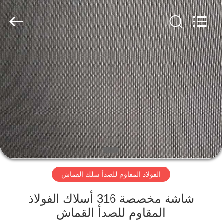
-
2026
Orientland
Wire
Mesh
Products
Co.,
Ltd.
منزل،
All
Rights
Reserved.
بيت
Developed
by
ECER
منتجات
معلومات
عنا
الفولاذ المقاوم للصدأ سلك القماش
جولة
في
شاشة مخصصة 316 أسلاك الفولاذ
المقاوم للصدأ القماش
المعمل