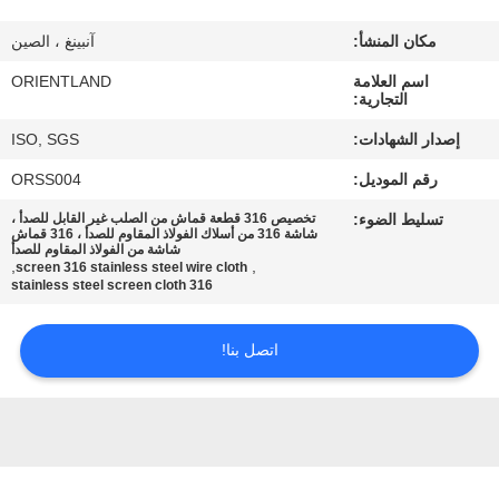
مكان المنشأ:
آنبينغ ، الصين
مراقبة
اسم العلامة
ORIENTLAND
الجودة
التجارية:
إصدار الشهادات:
ISO, SGS
اتصل
رقم الموديل:
ORSS004
بنا
تسليط الضوء:
تخصيص 316 قطعة قماش من الصلب غير القابل للصدأ ،
شاشة 316 من أسلاك الفولاذ المقاوم للصدأ ، 316 قماش
شاشة من الفولاذ المقاوم للصدأ
أخبار
,
,
screen 316 stainless steel wire cloth
316 stainless steel screen cloth
اطلب
اتصل بنا!
اقتباس
خريطة
الموقع