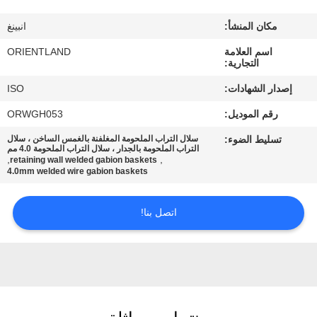
مكان المنشأ:
انبينغ
مراقبة
اسم العلامة
ORIENTLAND
الجودة
التجارية:
إصدار الشهادات:
ISO
اتصل
رقم الموديل:
ORWGH053
بنا
تسليط الضوء:
سلال التراب الملحومة المغلفنة بالغمس الساخن ، سلال
التراب الملحومة بالجدار ، سلال التراب الملحومة 4.0 مم
,
,
retaining wall welded gabion baskets
أخبار
4.0mm welded wire gabion baskets
اتصل بنا!
اطلب
اقتباس
خريطة
الموقع