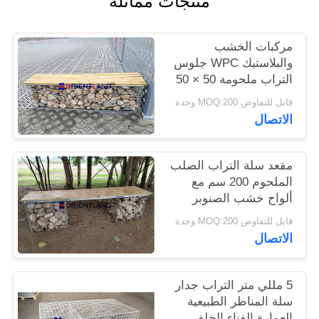
منتجات مماثلة
PRIVACY
مركبات الخشب
POLICY
والبلاستيك WPC جلوس
التراب ملحومة 50 × 50
مم 2 م × 0.5 م × 0.5 م
قابل للتفاوض MOQ:200 وحدة
الاتصال
مقعد سلة التراب الصلب
الملحوم 200 سم مع
ألواح خشب الصنوبر
قابل للتفاوض MOQ:200 وحدة
الاتصال
5 مللي متر التراب جدار
سلة المناظر الطبيعية
العمارة الفناء الخلفي