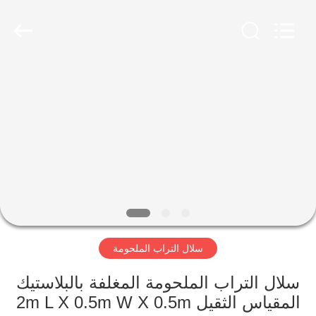
Wire
Mesh
Products
Co.,
Ltd.
All
Rights
Reserved.
منزل،
Developed
by
بيت
ECER
منتجات
معلومات
عنا
سلال التراب الملحومة
جولة
في
سلال التراب الملحومة المغلفة بالبلاستيك
المقياس الثقيل 2m L X 0.5m W X 0.5m
المعمل