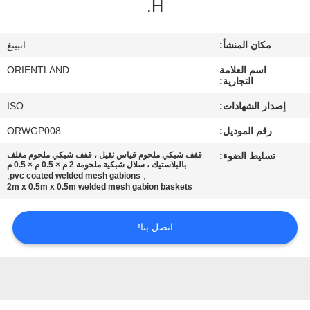
H.
مراقبة
مكان المنشأ:
انبينغ
الجودة
اسم العلامة
ORIENTLAND
التجارية:
اتصل
إصدار الشهادات:
ISO
بنا
رقم الموديل:
ORWGP008
تسليط الضوء:
قفف شبكي ملحوم قياس ثقيل ، قفف شبكي ملحوم مغلف
أخبار
بالبلاستيك ، سلال شبكية ملحومة 2 م × 0.5 م × 0.5 م
,
,
pvc coated welded mesh gabions
2m x 0.5m x 0.5m welded mesh gabion baskets
اطلب
اتصل بنا!
اقتباس
خريطة
الموقع