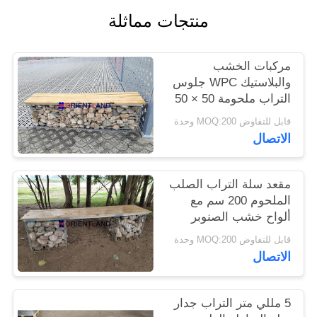
منتجات مماثلة
PRIVACY
POLICY
مركبات الخشب
والبلاستيك WPC جلوس
التراب ملحومة 50 × 50
مم 2 م × 0.5 م × 0.5 م
قابل للتفاوض MOQ:200 وحدة
الاتصال
مقعد سلة التراب الصلب
الملحوم 200 سم مع
ألواح خشب الصنوبر
قابل للتفاوض MOQ:200 وحدة
الاتصال
5 مللي متر التراب جدار