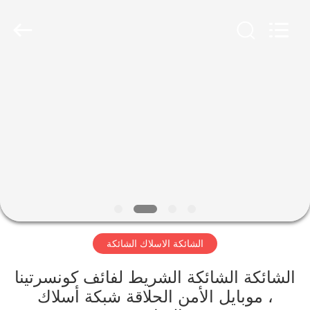
Wire
Mesh
Products
Co.,
Ltd.
All
Rights
Reserved.
منزل،
Developed
by
ECER
بيت
منتجات
معلومات
عنا
الشائكة الاسلاك الشائكة
جولة
في
الشائكة الشائكة الشريط لفائف كونسرتينا
، موبايل الأمن الحلاقة شبكة أسلاك
المعمل