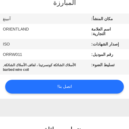
المبارزة
مراقبة
مكان المنشأ:
آنبينغ
الجودة
اسم العلامة
ORIENTLAND
التجارية:
اتصل
إصدار الشهادات:
ISO
بنا
رقم الموديل:
ORRW011
تسليط الضوء:
,
الأسلاك الشائكة كونسرتينا ، لفائف الأسلاك الشائكة
أخبار
barbed wire coil
اتصل بنا!
اطلب
اقتباس
خريطة
الموقع